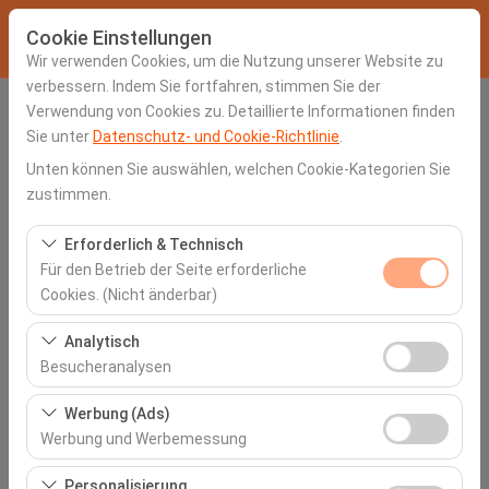
Cookie Einstellungen
Wir verwenden Cookies, um die Nutzung unserer Website zu
verbessern. Indem Sie fortfahren, stimmen Sie der
Verwendung von Cookies zu. Detaillierte Informationen finden
Abholstation
Sie unter
Datenschutz- und Cookie-Richtlinie
.
Adıyaman Havalimanı (ADF)
Unten können Sie auswählen, welchen Cookie-Kategorien Sie
zustimmen.
Eine andere Rückgabestation auswählen
Erforderlich & Technisch
Für den Betrieb der Seite erforderliche
Abholdatum & Zeit
Cookies. (Nicht änderbar)
06:00
Diese Cookies sind für das ordnungsgemäße
Analytisch
Funktionieren der Website, die Sicherheit, die
Besucheranalysen
Rückgabedatum & Zeit
Sitzungsverwaltung und grundlegende Funktionen
Diese Cookies ermöglichen es uns, zu analysieren, wie
erforderlich. Sie können nicht deaktiviert werden.
Werbung (Ads)
06:00
unsere Website genutzt wird (Besucherzahl,
Werbung und Werbemessung
meistbesuchte Seiten, Nutzerverhalten). Diese Daten
Diese Cookies ermöglichen es uns, Ihnen auf Ihre
werden verwendet, um die Leistung der Website zu
Personalisierung