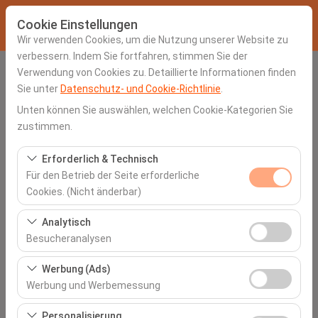
Cookie Einstellungen
Wir verwenden Cookies, um die Nutzung unserer Website zu
verbessern. Indem Sie fortfahren, stimmen Sie der
Verwendung von Cookies zu. Detaillierte Informationen finden
Abholstation
Sie unter
Datenschutz- und Cookie-Richtlinie
.
Mersin Çukurova Uluslararası Havalimanı (COV)
Unten können Sie auswählen, welchen Cookie-Kategorien Sie
zustimmen.
Eine andere Rückgabestation auswählen
Erforderlich & Technisch
Für den Betrieb der Seite erforderliche
Abholdatum & Zeit
Cookies. (Nicht änderbar)
06:00
Diese Cookies sind für das ordnungsgemäße
Analytisch
Funktionieren der Website, die Sicherheit, die
Besucheranalysen
Rückgabedatum & Zeit
Sitzungsverwaltung und grundlegende Funktionen
Diese Cookies ermöglichen es uns, zu analysieren, wie
erforderlich. Sie können nicht deaktiviert werden.
Werbung (Ads)
06:00
unsere Website genutzt wird (Besucherzahl,
Werbung und Werbemessung
meistbesuchte Seiten, Nutzerverhalten). Diese Daten
Diese Cookies ermöglichen es uns, Ihnen auf Ihre
werden verwendet, um die Leistung der Website zu
Personalisierung