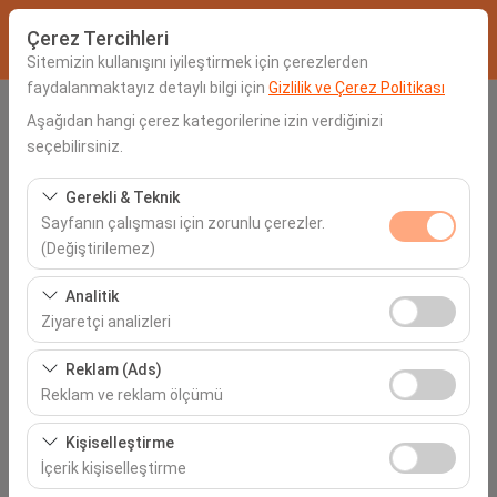
Çerez Tercihleri
Sitemizin kullanışını iyileştirmek için çerezlerden
faydalanmaktayız detaylı bilgi için
Gizlilik ve Çerez Politikası
Alış Lokasyonu
Aşağıdan hangi çerez kategorilerine izin verdiğinizi
seçebilirsiniz.
Seçiniz
Gerekli & Teknik
Sayfanın çalışması için zorunlu çerezler.
Aracı farklı bir lokasyona bırakacağım
(Değiştirilemez)
Alış Tarih & Saat
Bu çerezler sitenin doğru şekilde çalışması, güvenlik,
Analitik
oturum yönetimi ve temel işlevler için gereklidir. Devre
Ziyaretçi analizleri
06:00
dışı bırakılamaz.
Bu çerezler, sitemizin nasıl kullanıldığını (ziyaretçi sayısı,
Reklam (Ads)
İade Tarih & Saat
en çok ziyaret edilen sayfalar, kullanıcı davranışları)
Reklam ve reklam ölçümü
analiz etmemizi sağlar. Bu veriler, web sitesi
06:00
Bu çerezler, size ilgi alanlarınıza uygun kişiselleştirilmiş
performansını ölçmek ve kullanıcı deneyimini sürekli
Kişiselleştirme
reklamlar göstermemize ve reklam kampanyalarımızın
iyileştirmek için kullanılır.
İçerik kişiselleştirme
etkinliğini (gösterim sayısı, tıklama oranı) ölçmemize