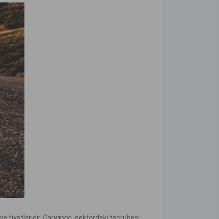
ve fiyatlarıdır. Carwingo, sektördeki tecrübesi