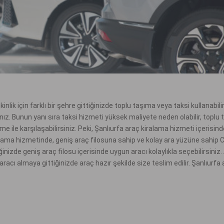
nlik için farklı bir şehre gittiğinizde toplu taşıma veya taksi kullanabil
ınız. Bunun yanı sıra taksi hizmeti yüksek maliyete neden olabilir, toplu
e ile karşılaşabilirsiniz. Peki, Şanlıurfa araç kiralama hizmeti içerisind
lama hizmetinde, geniş araç filosuna sahip ve kolay ara yüzüne sahip Car
diğinizde geniş araç filosu içerisinde uygun aracı kolaylıkla seçebilirsi
e aracı almaya gittiğinizde araç hazır şekilde size teslim edilir. Şanlıur