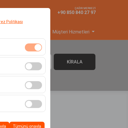
ÇAĞRI MERKEZİ
TR
TL
+90 850 840 27 97
erez Politikası
yi Başvuru
Hizmetler
Müşteri Hizmetleri
klidir. Devre dışı
KİRALA
06:00
cı davranışları) analiz
tirmek için kullanılır.
kampanyalarımızın
, platformdaki
ayla
Tümünü onayla