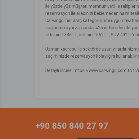
ile yüzde yüz müşteri memnuniyeti ile rakiplerind
rezervasyon ile aracınızı beklemeden hazır tesli
Carwingo, her araç kategorisinde uygun fiyatlar
sağlarken aynı zamanda %25 indirimden de yarar
orta sınıf 346TL, üst sınıf 562TL, SUV 492TL’den
Uzman kadrosu ile sektörde uzun yıllardır hizme
seçiminizde rezervasyon kolaylığını kullanabilir da
Detaylı incele: https://www.carwingo.com.tr/tr/ic
+90 850 840 27 97