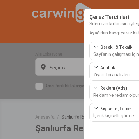
Çerez Tercihleri
Sitemizin kullanışını iyil
Aşağıdan hangi çerez kateg
Anas
Gerekli & Teknik
Sayfanın çalışması için
Alış Lokasyonu
Bu çerezler sitenin doğr
Seçiniz
Analitik
bırakılamaz.
Ziyaretçi analizleri
Bu çerezler, sitemizin na
Aracı farklı bir lokasyona bırakacağım
Reklam (Ads)
etmemizi sağlar. Bu veri
Reklam ve reklam ölç
Bu çerezler, size ilgi 
Kişiselleştirme
etkinliğini (gösterim sa
İçerik kişiselleştirme
Anasayfa
Şanlıurfa Rent a Car Firmasını Öğren
Şanlıurfa Rent a Car Firm
Bu çerezler, kullanıcı a
deneyiminizin tutarlılığı