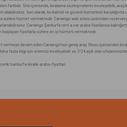
en farklıdır. Site içerisinde, kiralama sözleşmelerini inceleyebilir, araç
m alabilirsiniz. Son olarak, bu kaliteli ve güvenli hizmetinin karşılığın
la sizlere hizmet vermektedir. Carwingo web sitesi üzerinden rezervasy
lanabilirsiniz.
Carwingo
Şanlıurfa rent a car araba fiyatlarına baktığı
 başlayan fiyatlarla sizlere en iyi hizmeti vermektedir.
t vermeye devam eden Carwingo’nun geniş araç filosu içerisinden kirala
ha fazla bilgi için sitemizi inceleyebilir ve 7/24 açık olan ofislerimizden 
erik/sanliurfa-kiralik-araba-fiyatlari