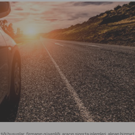
ği hususlar; firmanın güvenliği, aracın sigorta işlemleri, alınan hizmet 