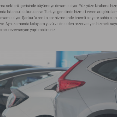
ama sektörü içerisinde büyümeye devam ediyor. Yüz yüze kiralama hizme
da İstanbul’da kurulan ve Türkiye genelinde hizmet veren araç kirala
devam ediyor. Şanlıurfa rent a car hizmetinde önemli bir yere sahip ol
ğlıyor. Aynı zamanda kolay ara yüzü ve önceden rezervasyon hizmeti sayes
racı rezervasyon yaptırabilirsiniz.