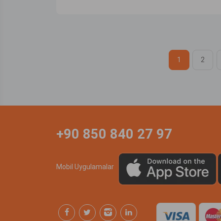
1
2
+90 850 840 27 97
Mobil Uygulamalar