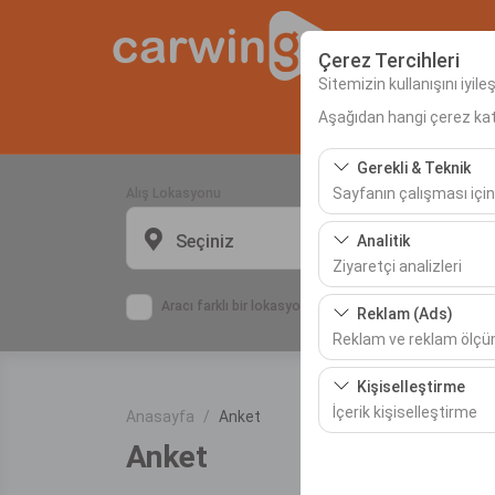
Çerez Tercihleri
Sitemizin kullanışını iyil
Aşağıdan hangi çerez kateg
Anas
Gerekli & Teknik
Sayfanın çalışması için
Alış Lokasyonu
Bu çerezler sitenin doğr
Seçiniz
Analitik
bırakılamaz.
Ziyaretçi analizleri
Bu çerezler, sitemizin na
Aracı farklı bir lokasyona bırakacağım
Reklam (Ads)
etmemizi sağlar. Bu veri
Reklam ve reklam ölç
Bu çerezler, size ilgi 
Kişiselleştirme
etkinliğini (gösterim sa
İçerik kişiselleştirme
Anasayfa
Anket
Anket
Bu çerezler, kullanıcı a
deneyiminizin tutarlılığı