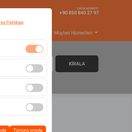
ÇAĞRI MERKEZİ
TR
TL
+90 850 840 27 97
erez Politikası
yi Başvuru
Hizmetler
Müşteri Hizmetleri
klidir. Devre dışı
KİRALA
06:00
cı davranışları) analiz
tirmek için kullanılır.
kampanyalarımızın
, platformdaki
ayla
Tümünü onayla