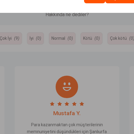
 | Online Araç Kiralama | Rent a Car
Hakkında ne 
Hakkında ne dediler?
Çok İyi
(9)
İyi
(0)
Normal
(0)
Kötü
(0)
Çok kötü
(0
Mustafa Y.
Para kazanmaktan çok müşterilerinin
memnuniyetini düşündükleri için Şanlıurfa