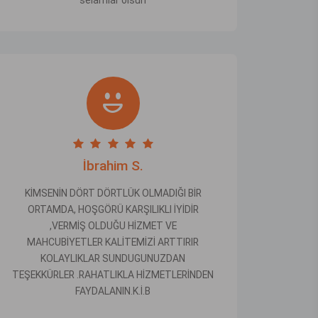
selamlar olsun
İbrahim S.
KİMSENİN DÖRT DÖRTLÜK OLMADIĞI BİR
ORTAMDA, HOŞGÖRÜ KARŞILIKLI İYİDİR
,VERMİŞ OLDUĞU HİZMET VE
MAHCUBİYETLER KALİTEMİZİ ARTTIRIR
KOLAYLIKLAR SUNDUGUNUZDAN
TEŞEKKÜRLER .RAHATLIKLA HİZMETLERİNDEN
FAYDALANIN.K.İ.B