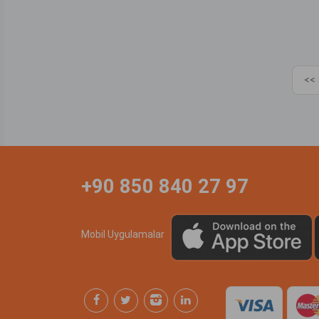
<<
+90 850 840 27 97
Mobil Uygulamalar