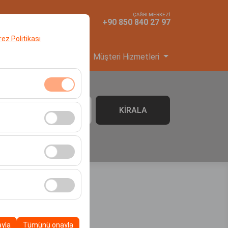
ÇAĞRI MERKEZİ
TR
TL
+90 850 840 27 97
erez Politikası
yi Başvuru
Hizmetler
Müşteri Hizmetleri
klidir. Devre dışı
KİRALA
06:00
cı davranışları) analiz
tirmek için kullanılır.
kampanyalarımızın
, platformdaki
ayla
Tümünü onayla