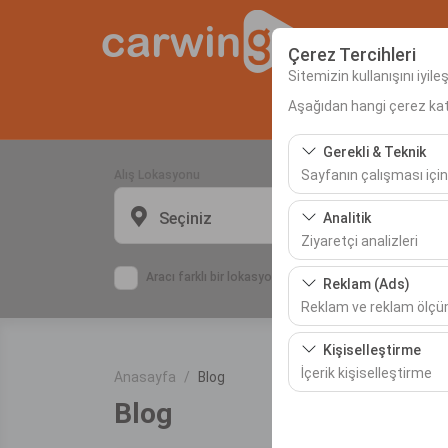
Çerez Tercihleri
Sitemizin kullanışını iyil
Aşağıdan hangi çerez kateg
Anas
Gerekli & Teknik
Sayfanın çalışması için
Alış Lokasyonu
Bu çerezler sitenin doğr
Seçiniz
Analitik
bırakılamaz.
Ziyaretçi analizleri
Bu çerezler, sitemizin na
Aracı farklı bir lokasyona bırakacağım
Reklam (Ads)
etmemizi sağlar. Bu veri
Reklam ve reklam ölç
Bu çerezler, size ilgi 
Kişiselleştirme
etkinliğini (gösterim sa
İçerik kişiselleştirme
Anasayfa
Blog
Blog
Bu çerezler, kullanıcı a
deneyiminizin tutarlılığı