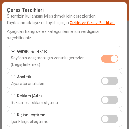
Çerez Tercihleri
Sitemizin kullanışını iyileştirmek için çerezlerden
faydalanmaktayız detaylı bilgi için
Gizlilik ve Çerez Politikası
Alış Lokasyonu
Aşağıdan hangi çerez kategorilerine izin verdiğinizi
seçebilirsiniz.
Seçiniz
Gerekli & Teknik
Sayfanın çalışması için zorunlu çerezler.
Aracı farklı bir lokasyona bırakacağım
(Değiştirilemez)
Alış Tarih & Saat
Bu çerezler sitenin doğru şekilde çalışması, güvenlik,
Analitik
oturum yönetimi ve temel işlevler için gereklidir. Devre
Ziyaretçi analizleri
06:00
dışı bırakılamaz.
Bu çerezler, sitemizin nasıl kullanıldığını (ziyaretçi sayısı,
Reklam (Ads)
İade Tarih & Saat
en çok ziyaret edilen sayfalar, kullanıcı davranışları)
Reklam ve reklam ölçümü
analiz etmemizi sağlar. Bu veriler, web sitesi
06:00
Bu çerezler, size ilgi alanlarınıza uygun kişiselleştirilmiş
performansını ölçmek ve kullanıcı deneyimini sürekli
Kişiselleştirme
reklamlar göstermemize ve reklam kampanyalarımızın
iyileştirmek için kullanılır.
İçerik kişiselleştirme
etkinliğini (gösterim sayısı, tıklama oranı) ölçmemize