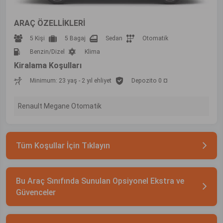
ARAÇ ÖZELLİKLERİ
5 Kişi
5 Bagaj
Sedan
Otomatik
Benzin/Dizel
Klima
Kiralama Koşulları
Minimum: 23 yaş - 2 yıl ehliyet
Depozito 0 ¤
Renault Megane Otomatik
Tüm Koşullar İçin Tıklayın
Bu Araç Sınıfında Sunulan Opsiyonel Ekstra ve
Güvenceler