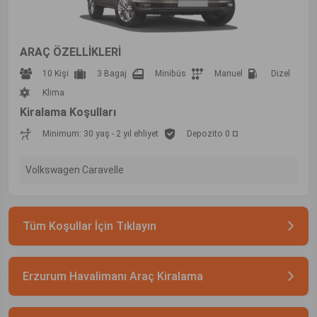
ARAÇ ÖZELLİKLERİ
10 Kişi
3 Bagaj
Minibüs
Manuel
Dizel
Klima
Kiralama Koşulları
Minimum: 30 yaş - 2 yıl ehliyet
Depozito 0 ¤
Volkswagen Caravelle
Tüm Koşullar İçin Tıklayın
Erzurum Havalimanı Araç Kiralama