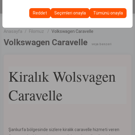
KİRALA
Bu çerezler, kullanıcı arayüzü ayarlarınızı, dil tercihinizi ve
olanak tanır.
diğer yapılandırmalarınızı koruyarak, platformdaki
Reddet
Seçimleri onayla
Tümünü onayla
deneyiminizin tutarlılığını ve sürekliliğini sağlamak
amacıyla kullanılır.
Anasayfa
Filomuz
Volkswagen Caravelle
Volkswagen Caravelle
veya benzeri
Kiralık Wolsvagen
Caravelle
Şanlıurfa bölgesinde sizlere kiralık caravelle hizmeti veren