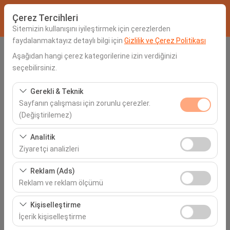
Çerez Tercihleri
Sitemizin kullanışını iyileştirmek için çerezlerden
faydalanmaktayız detaylı bilgi için
Gizlilik ve Çerez Politikası
Alış Lokasyonu
Aşağıdan hangi çerez kategorilerine izin verdiğinizi
seçebilirsiniz.
Seçiniz
Gerekli & Teknik
Sayfanın çalışması için zorunlu çerezler.
Aracı farklı bir lokasyona bırakacağım
(Değiştirilemez)
Alış Tarih & Saat
Bu çerezler sitenin doğru şekilde çalışması, güvenlik,
Analitik
oturum yönetimi ve temel işlevler için gereklidir. Devre
Ziyaretçi analizleri
06:00
dışı bırakılamaz.
Bu çerezler, sitemizin nasıl kullanıldığını (ziyaretçi sayısı,
Reklam (Ads)
İade Tarih & Saat
en çok ziyaret edilen sayfalar, kullanıcı davranışları)
Reklam ve reklam ölçümü
analiz etmemizi sağlar. Bu veriler, web sitesi
06:00
Bu çerezler, size ilgi alanlarınıza uygun kişiselleştirilmiş
performansını ölçmek ve kullanıcı deneyimini sürekli
Kişiselleştirme
reklamlar göstermemize ve reklam kampanyalarımızın
iyileştirmek için kullanılır.
İçerik kişiselleştirme
etkinliğini (gösterim sayısı, tıklama oranı) ölçmemize