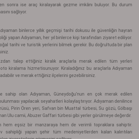
ikten sonra ise araç kiralayarak gezme imkânı buluyor. Bu durum
asını sağlıyor.
ıyaman binlerce yıllık geçmişi tarihi dokusu ile güvenliğin hayran
liği yapan Adıyaman, her yıl binlerce kişi tarafından ziyaret ediliyor.
tarihi ve turistik yerlerini bilmek gerekir. Bu doğrultuda bir plan
iniz.
dan talep ettiğiniz kiralık araçlarla merak edilen tüm yerleri
 oto kiralama hizmeti
sunuyor. Kiraladığınız bu araçlarla Adıyaman
dabilir ve merak ettiğiniz ilçelerini gezebilirsiniz.
iliğe sahip olan Adıyaman, Güneydoğu'nun en çok merak edilen
 bulunması yapılacak seyahatleri kolaylaştırıyor. Adıyaman denilince
rüsü, Pirin Ören yeri, Safvan bin Muattal türbesi, Su gözü, Gölbaşı
an Ulu camii, Abuzer Gaffari türbesi gibi yerler görülmeye değerdir.
in hem eşsiz bir manzaraya hem de verimli topraklara sahiptir.
ahipliği yapan şehir tüm medeniyetlerden kalan kalıntıları
len ziyaretçilerin görmesini sağlıyor.