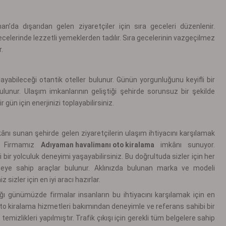
’da dışarıdan gelen ziyaretçiler için sıra geceleri düzenlenir.
gecelerinde lezzetli yemeklerden tadılır. Sıra gecelerinin vazgeçilmez
r.
ayabileceği otantik oteller bulunur. Günün yorgunluğunu keyifli bir
lunur. Ulaşım imkanlarının geliştiği şehirde sorunsuz bir şekilde
 gün için enerjinizi toplayabilirsiniz.
ı sunan şehirde gelen ziyaretçilerin ulaşım ihtiyacını karşılamak
r. Firmamız
Adıyaman havalimanı oto kiralama
imkânı sunuyor.
 bir yolculuk deneyimi yaşayabilirsiniz. Bu doğrultuda sizler için her
teye sahip araçlar bulunur. Aklınızda bulunan marka ve modeli
izler için en iyi aracı hazırlar.
ğı günümüzde firmalar insanların bu ihtiyacını karşılamak için en
to kiralama hizmetleri bakımından deneyimle ve referans sahibi bir
temizlikleri yapılmıştır. Trafik çıkışı için gerekli tüm belgelere sahip