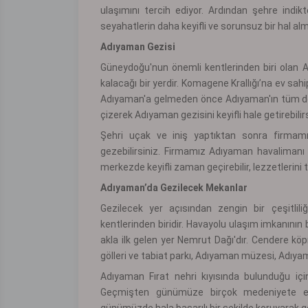
ulaşımını tercih ediyor. Ardından şehre ind
seyahatlerin daha keyifli ve sorunsuz bir hal alm
Adıyaman Gezisi
Güneydoğu'nun önemli kentlerinden biri olan Ad
kalacağı bir yerdir. Komagene Krallığı’na ev sahip
Adıyaman'a gelmeden önce Adıyaman'ın tüm doğal 
çizerek Adıyaman gezisini keyifli hale getirebilirs
Şehri uçak ve iniş yaptıktan sonra firmamız
gezebilirsiniz. Firmamız Adıyaman havalimanı
merkezde keyifli zaman geçirebilir, lezzetlerini ta
Adıyaman’da Gezilecek Mekanlar
Gezilecek yer açısından zengin bir çeşitl
kentlerinden biridir. Havayolu ulaşım imkanının
akla ilk gelen yer Nemrut Dağı'dır. Cendere köp
gölleri ve tabiat parkı, Adıyaman müzesi, Adıyam
Adıyaman Fırat nehri kıyısında bulunduğu iç
Geçmişten günümüze birçok medeniyete ev s
günümüzde hala başarılı bir şekilde koruyarak ge