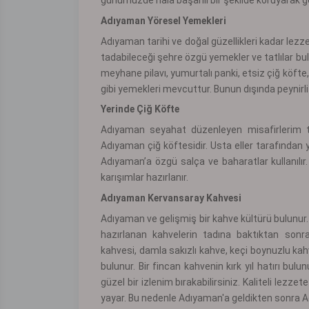
Adıyaman Yöresel Yemekleri
Adıyaman tarihi ve doğal güzellikleri kadar lezzetl
tadabileceği şehre özgü yemekler ve tatlılar b
meyhane pilavı, yumurtalı panki, etsiz çiğ köfte,
gibi yemekleri mevcuttur. Bunun dışında peynirli hel
Yerinde
Çiğ Köfte
Adıyaman seyahat düzenleyen misafirlerim 
Adıyaman çiğ köftesidir. Usta eller tarafından ya
Adıyaman’a özgü salça ve baharatlar kullanılır.
karışımlar hazırlanır.
Adıyaman Kervansaray Kahvesi
Adıyaman ve gelişmiş bir kahve kültürü bulunur. 
hazırlanan kahvelerin tadına baktıktan sonra
kahvesi, damla sakızlı kahve, keçi boynuzlu kahv
bulunur. Bir fincan kahvenin kırk yıl hatırı bul
güzel bir izlenim bırakabilirsiniz. Kaliteli lez
yayar. Bu nedenle Adıyaman'a geldikten sonra 