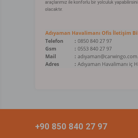
araçlarımız ile konforlu bir yolculuk yapabilirsini
olacaktır.
Adıyaman Havalimanı Ofis İletişim Bil
Telefon
:
0850 840 27 97
Gsm
:
0553 840 27 97
Mail
:
adı
yaman@carwingo.com.
Adres
:
Adıyaman Havalimanı iç Ha
+90 850 840 27 97