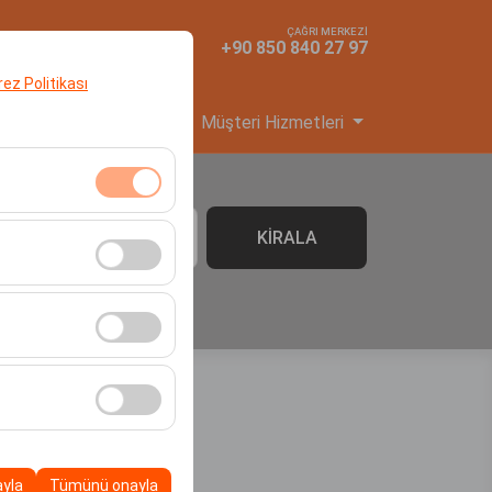
ÇAĞRI MERKEZİ
TR
TL
+90 850 840 27 97
erez Politikası
yi Başvuru
Hizmetler
Müşteri Hizmetleri
klidir. Devre dışı
KİRALA
06:00
cı davranışları) analiz
tirmek için kullanılır.
kampanyalarımızın
, platformdaki
ayla
Tümünü onayla