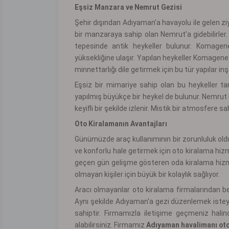
Eşsiz Manzara ve Nemrut Gezisi
Şehir dışından Adıyaman’a havayolu ile gelen ziy
bir manzaraya sahip olan Nemrut’a gidebilirler. 
tepesinde antik heykeller bulunur. Komagene
yüksekliğine ulaşır. Yapılan heykeller Komagene k
minnettarlığı dile getirmek için bu tür yapılar inşa
Eşsiz bir mimariye sahip olan bu heykeller tarih
yapılmış büyükçe bir heykel de bulunur. Nemrut 
keyifli bir şekilde izlenir. Mistik bir atmosfere
Oto Kiralamanın Avantajları
Günümüzde araç kullanımının bir zorunluluk old
ve konforlu hale getirmek için oto kiralama hiz
geçen gün gelişme gösteren oda kiralama hizmet
olmayan kişiler için büyük bir kolaylık sağlıyor.
Aracı olmayanlar oto kiralama firmalarından bell
Aynı şekilde Adıyaman'a gezi düzenlemek isteye
sahiptir. Firmamızla iletişime geçmeniz halin
alabilirsiniz. Firmamız
Adıyaman havalimanı oto