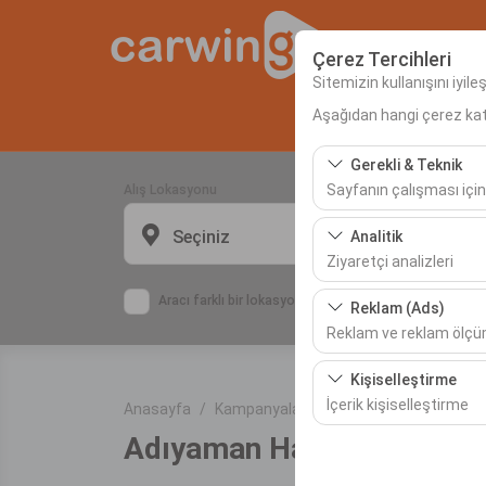
Çerez Tercihleri
Sitemizin kullanışını iyil
Aşağıdan hangi çerez kateg
Anas
Gerekli & Teknik
Sayfanın çalışması için
Alış Lokasyonu
Bu çerezler sitenin doğr
Seçiniz
Analitik
bırakılamaz.
Ziyaretçi analizleri
Bu çerezler, sitemizin na
Aracı farklı bir lokasyona bırakacağım
Reklam (Ads)
etmemizi sağlar. Bu veri
Reklam ve reklam ölç
Bu çerezler, size ilgi 
Kişiselleştirme
etkinliğini (gösterim sa
İçerik kişiselleştirme
Anasayfa
Kampanyalar
Adıyaman Havalimanı 
Adıyaman Havalimanı Oto
Bu çerezler, kullanıcı a
deneyiminizin tutarlılığı