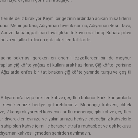
eri ile de iz bırakıyor. Keyifli bir gezinin ardından acıkan misafirlerin
ulunur. Mehir çorbası, Adıyaman tevenk sarma, Adıyaman Besni tava,
 Abuzer kebabı, patlıcan tava içli köfte kavurmalı hitap Buhara pilavı
va ve şilliki tatlısı en çok tüketilen tatlılardır.
tadına bakması gereken en önemli lezzetlerden biri de meşhur
pılan çiğ köfte yağsız et kullanılarak hazırlanır. Çiğ köfte içerisine
 Ağızlarda enfes bir tat bırakan çiğ köfte yanında turşu ve çeşitli
Adıyaman’a özgü üretilen kahve çeşitleri bulunur. Farklı karışımlarla
 sevdiklerinize hediye götürebilirsiniz. Menengiç kahvesi, dibek
e, 7 karışımlı yöresel kahvenin, sütlü menengiç gibi kahve çeşitleri
unur diyerekten evinize ve yakınlarınıza hediye edeceğiniz kahvelerle
zete sahip olan kahve içimi ile beraber etrafa muhabbet ve aşk kokusu
Adıyaman kahvesi içmeden şehirden ayrılmayın.