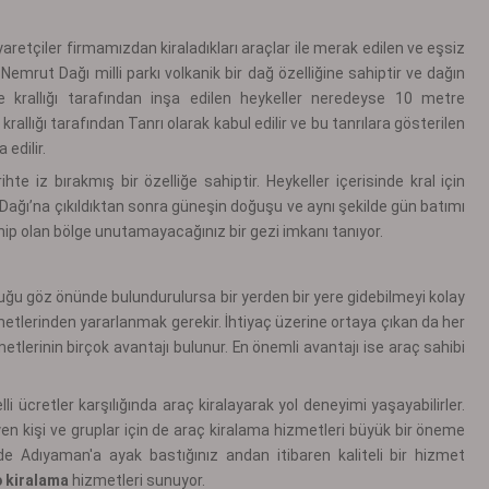
aretçiler firmamızdan kiraladıkları araçlar ile merak edilen ve eşsiz
Nemrut Dağı milli parkı volkanik bir dağ özelliğine sahiptir ve dağın
 krallığı tarafından inşa edilen heykeller neredeyse 10 metre
rallığı tarafından Tanrı olarak kabul edilir ve bu tanrılara gösterilen
 edilir.
te iz bırakmış bir özelliğe sahiptir. Heykeller içerisinde kral için
Dağı’na çıkıldıktan sonra güneşin doğuşu ve aynı şekilde gün batımı
 sahip olan bölge unutamayacağınız bir gezi imkanı tanıyor.
uğu göz önünde bulundurulursa bir yerden bir yere gidebilmeyi kolay
metlerinden yararlanmak gerekir. İhtiyaç üzerine ortaya çıkan da her
lerinin birçok avantajı bulunur. En önemli avantajı ise araç sahibi
i ücretler karşılığında araç kiralayarak yol deneyimi yaşayabilirler.
n kişi ve gruplar için de araç kiralama hizmetleri büyük bir öneme
de Adıyaman'a ayak bastığınız andan itibaren kaliteli bir hizmet
 kiralama
hizmetleri sunuyor.