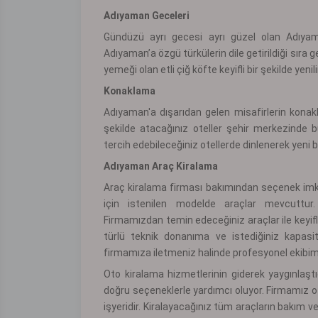
Adıyaman Geceleri
Gündüzü ayrı gecesi ayrı güzel olan Adıyaman
Adıyaman’a özgü türkülerin dile getirildiği sıra 
yemeği olan etli çiğ köfte keyifli bir şekilde yenili
Konaklama
Adıyaman'a dışarıdan gelen misafirlerin konakl
şekilde atacağınız oteller şehir merkezinde bu
tercih edebileceğiniz otellerde dinlenerek yeni bir
Adıyaman Araç Kiralama
Araç kiralama firması bakımından seçenek imkân
için istenilen modelde araçlar mevcuttu
Firmamızdan temin edeceğiniz araçlar ile keyifli
türlü teknik donanıma ve istediğiniz kapasi
firmamıza iletmeniz halinde profesyonel ekibimiz s
Oto kiralama hizmetlerinin giderek yaygınlaştı
doğru seçeneklerle yardımcı oluyor. Firmamız o
işyeridir. Kiralayacağınız tüm araçların bakım ve 