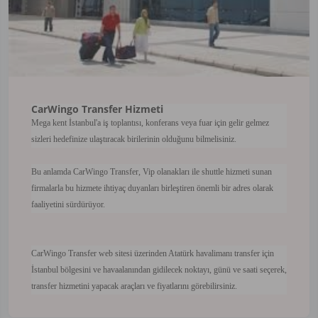
CarWingo Transfer Hizmeti
Mega kent İstanbul'a iş toplantısı, konferans veya fuar için gelir gelmez
sizleri hedefinize ulaştıracak birilerinin olduğunu bilmelisiniz.
Bu anlamda CarWingo Transfer, Vip olanakları ile shuttle hizmeti sunan
firmalarla bu hizmete ihtiyaç duyanları birleştiren önemli bir adres olarak
faaliyetini sürdürüyor.
CarWingo Transfer web sitesi üzerinden Atatürk havalimanı transfer için
İstanbul bölgesini ve havaalanından gidilecek noktayı, günü ve saati seçerek,
transfer hizmetini yapacak araçları ve fiyatlarını görebilirsiniz.