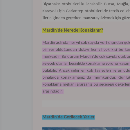
Diyarbakır otobüsleri kullanılabilir. Bursa, Mu
Karayolu için Gaziantep otobüsleri de tercih edile
illerin içinden geçerken manzarayı izlemek için güze
Mardin'de Nerede Konaklanır?
Mardin aslında her yıl çok sayıda yurt dışından gelen
bir yer olduğundan dolayı her yıl çok kişi bu kent
merkezdir. Bu durum Mardin'de çok sayıda otel, apa
gelecek olanlar kesinlikle konaklama sorunu yaş
bulabilir. Ancak şehir en çok taş evleri ile ünl
binalarda konaklamanız da mümkündür. Günlük, haf
konaklama mekanı ararsanız bu seçeneği değerlendi
arasındadır.
Mardin'de Gezilecek Yerler