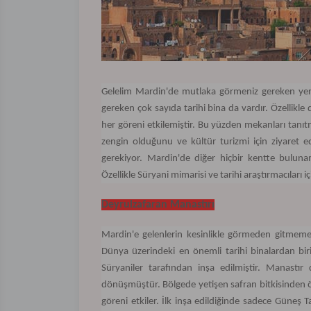
Gelelim Mardin'de mutlaka görmeniz gereken yerle
gereken çok sayıda tarihi bina da vardır. Özellikle 
her göreni etkilemiştir. Bu yüzden mekanları tanıt
zengin olduğunu ve kültür turizmi için ziyaret 
gerekiyor. Mardin'de diğer hiçbir kentte bulun
Özellikle Süryani mimarisi ve tarihi araştırmacıları i
Deyrulzafaran Manastırı
Mardin'e gelenlerin kesinlikle görmeden gitmemes
Dünya üzerindeki en önemli tarihi binalardan bir
Süryaniler tarafından inşa edilmiştir. Manastır
dönüşmüştür. Bölgede yetişen safran bitkisinden öt
göreni etkiler. İlk inşa edildiğinde sadece Güneş