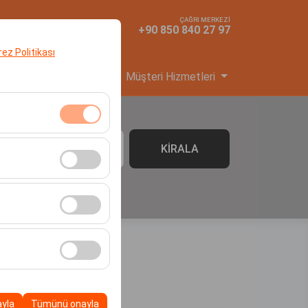
ÇAĞRI MERKEZİ
TR
TL
+90 850 840 27 97
erez Politikası
yi Başvuru
Hizmetler
Müşteri Hizmetleri
klidir. Devre dışı
KİRALA
06:00
cı davranışları) analiz
tirmek için kullanılır.
kampanyalarımızın
, platformdaki
ayla
Tümünü onayla