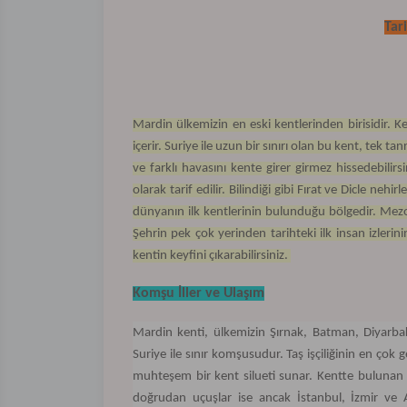
Tar
Mardin ülkemizin en eski kentlerinden birisidir. Ken
içerir. Suriye ile uzun bir sınırı olan bu kent, tek ta
ve farklı havasını kente girer girmez hissedebilir
olarak tarif edilir. Bilindiği gibi Fırat ve Dicle ne
dünyanın ilk kentlerinin bulunduğu bölgedir. Mezo
Şehrin pek çok yerinden tarihteki ilk insan izler
kentin keyfini çıkarabilirsiniz.
Komşu İller ve Ulaşım
Mardin kenti, ülkemizin Şırnak, Batman, Diyarbak
Suriye ile sınır komşusudur. Taş işçiliğinin en çok ge
muhteşem bir kent silueti sunar. Kentte bulunan ha
doğrudan uçuşlar ise ancak İstanbul, İzmir ve An