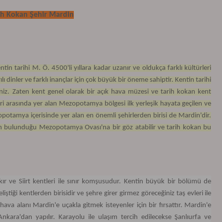
ih Kokan Şehir Mardin
tin tarihi M. Ö. 4500'li yıllara kadar uzanır ve oldukça farklı kültürleri
nrılı dinler ve farklı inançlar için çok büyük bir öneme sahiptir. Kentin tarihi
siniz. Zaten kent genel olarak bir açık hava müzesi ve tarih kokan kent
hirleri arasında yer alan Mezopotamya bölgesi ilk yerleşik hayata geçilen ve
potamya içerisinde yer alan en önemli şehirlerden birisi de Mardin'dir.
inin bulunduğu Mezopotamya Ovası'na bir göz atabilir ve tarih kokan bu
ır ve Siirt kentleri ile sınır komşusudur. Kentin büyük bir bölümü de
liştiği kentlerden birisidir ve şehre girer girmez göreceğiniz taş evleri ile
va alanı Mardin'e uçakla gitmek isteyenler için bir fırsattır. Mardin'e
kara'dan yapılır. Karayolu ile ulaşım tercih edilecekse Şanlıurfa ve