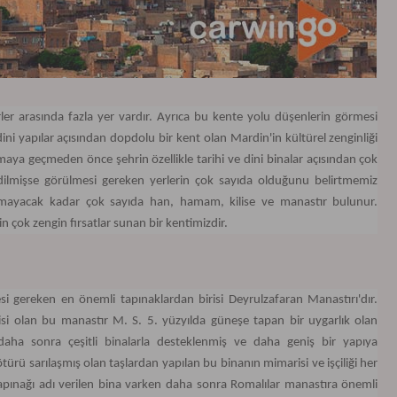
r arasında fazla yer vardır. Ayrıca bu kente yolu düşenlerin görmesi
dini yapılar açısından dopdolu bir kent olan Mardin'in kültürel zenginliği
maya geçmeden önce şehrin özellikle tarihi ve dini binalar açısından çok
edilmişse görülmesi gereken yerlerin çok sayıda olduğunu belirtmemiz
amayacak kadar çok sayıda han, hamam, kilise ve manastır bulunur.
çin çok zengin fırsatlar sunan bir kentimizdir.
i gereken en önemli tapınaklardan birisi Deyrulzafaran Manastırı'dır.
isi olan bu manastır M. S. 5. yüzyılda güneşe tapan bir uygarlık olan
 daha sonra çeşitli binalarla desteklenmiş ve daha geniş bir yapıya
ürü sarılaşmış olan taşlardan yapılan bu binanın mimarisi ve işçiliği her
 Tapınağı adı verilen bina varken daha sonra Romalılar manastıra önemli