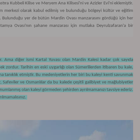
ra Kubbeli Kilise ve Meryem Ana Kilisesi'ni ve Azizler Evi'ni eklemiştir.
im merkezi olarak kabul edilmiş ve bulunduğu bölgeyi kültür ve eğitim
ir. Bulunduğu yer de bütün Mardin Ovası manzarasını gördüğü için her
tamya Ovası'nın şahane manzarası için mutlaka Deyrulzafaran'a bir
r. Ama diğer ismi Kartal Yuvası olan Mardin Kalesi kadar çok sayıda
k zordur. Tarihin en eski uygarlığı olan Sümerlilerden itibaren bu kale,
na tanıklık etmiştir. Bu medeniyetlerin her biri bu kaleyi kenti savunmak
r, Safeviler ve Osmanlılar da bu kalede çeşitli galibiyet ve mağlubiyetler
konumlanmış olan kaleyi görmeden şehirden ayrılmamanızı tavsiye ederiz.
rılmamalısınız.