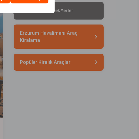
Mardin'de Gezilecek Yerler
Erzurum Havalimanı Araç
Kiralama
Popüler Kiralık Araçlar