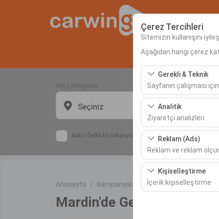
Çerez Tercihleri
Sitemizin kullanışını iyil
Aşağıdan hangi çerez kateg
Anas
Gerekli & Teknik
Sayfanın çalışması için
Alış Lokasyonu
Bu çerezler sitenin doğr
Seçiniz
Analitik
bırakılamaz.
Ziyaretçi analizleri
Bu çerezler, sitemizin na
Aracı farklı bir lokasyona bırakacağım
Reklam (Ads)
etmemizi sağlar. Bu veri
Reklam ve reklam ölç
Bu çerezler, size ilgi 
Kişiselleştirme
etkinliğini (gösterim sa
İçerik kişiselleştirme
Anasayfa
Kampanyalar
Mardin'de Gezilecek Ye
Mardin'de Gezilecek Yerle
Bu çerezler, kullanıcı a
deneyiminizin tutarlılığı