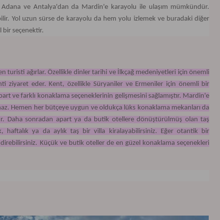
ğla, Adana ve Antalya'dan da Mardin'e karayolu ile ulaşım mümkündür.
bilir. Yol uzun sürse de karayolu da hem yolu izlemek ve buradaki diğer
l bir seçenektir.
 turisti ağırlar. Özellikle dinler tarihi ve İlkçağ medeniyetleri için önemli
i ziyaret eder. Kent, özellikle Süryaniler ve Ermeniler için önemli bir
rt ve farklı konaklama seçeneklerinin gelişmesini sağlamıştır. Mardin'e
amaz. Hemen her bütçeye uygun ve oldukça lüks konaklama mekanları da
üdür. Daha sonradan apart ya da butik otellere dönüştürülmüş olan taş
talık ya da aylık taş bir villa kiralayabilirsiniz. Eğer otantik bir
rebilirsiniz. Küçük ve butik oteller de en güzel konaklama seçenekleri