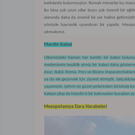
katkılarda bulunmuştur. Romalı mimarlar bu manastı
Bu bina çok uzun yıllar boyu çok önemli bir eğit
alanında daha da önemli bir yer haline getirmişt
yönüyle hayranlık uyandıran bir yapıdır. Meopo
çıkmalısınız.
Mardin Kalesi
Ülkemizdeki hemen her kentin bir kalesi bulunu
medeniyete beşiklik etmiş bir kaleyi daha gösterme
Asur, Babil, Roma, Pers ve Bizans imparatorlukları
ya da ele geçirmek için ziyaret etmiştir. Selçuklula
yaşamıştır. Şehrin en güzel yerlerinden birisinde 
Kaleye çıkıp da Mardin'e bir bakmadan buradan ay
Mezopotamya Dara Harabeleri