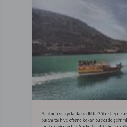
Şanlıurfa son yıllarda özellikle Göbeklitepe ka
buram tarih ve efsane kokan bu gözde şehrim
merkezlerinden biri. Şanlıurfa adeta her sokağın