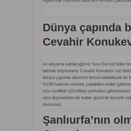
sığdırmak mümkün olsa tarif etmeye çalışırdı
Dünya çapında bi
Cevahir Konukev
ve akşama katılacağımız Sıra Gecesi’nden önce 
tatmak istiyorsanız Cevahir Konukevi sizi bekl
dünya çapında ülkemizi temsil edebilecek bir
%100 hakkını vererek yapabilen ender işletmele
size özellikle içli köfteyi yemeden gitmemenizi 
size düşündürtecek kadar güzel bir lezzete s
olursunuz.
Şanlıurfa’nın ol