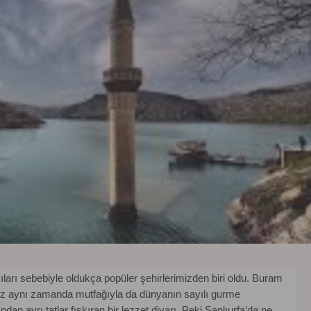
zıları sebebiyle oldukça popüler şehirlerimizden biri oldu. Buram
iz aynı zamanda mutfağıyla da dünyanın sayılı gurme
dan ayrı tatlar fışkıran bir lezzet diyarı. Peki Şanlıurfa’da ne