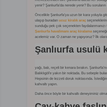
yenir? Şanlıurfa’da nerede yenir? Bu soruların 
Öncelikle Şanlıurfa’ya uzun bir kara yoluyla g
ulaşıp buradan
ucuz kiralık araç
seçeneklerin
sunduğu pek çok seçenekten faydalanmanızı t
Şanlıurfa havalimanı araç kiralama
seçeneğin
acelemiz var. O zaman ne yapıyoruz? İlk olara
Şanlıurfa usulü 
yağı, balı, reçeli bir kenara bırakın. Şanlıurfa’
Balıklıgöl’e yakın bir noktada. Bu sebeple bu
Hepsinin de lezzeti doruk noktasında. İstediğin
kahvaltı yapın.
Daha önce böyle bir kahvaltı deneyiminiz olma
Çay-kahve faslını