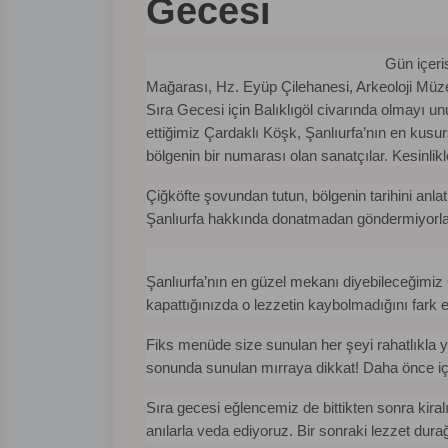
Gecesi
Gün içeri
Mağarası, Hz. Eyüp Çilehanesi, Arkeoloji Müz
Sıra Gecesi için Balıklıgöl civarında olmayı 
ettiğimiz Çardaklı Köşk, Şanlıurfa’nın en kus
bölgenin bir numarası olan sanatçılar. Kesinlik
Çiğköfte şovundan tutun, bölgenin tarihini anl
Şanlıurfa hakkında donatmadan göndermiyorla
Şanlıurfa’nın en güzel mekanı diyebileceğimiz 
kapattığınızda o lezzetin kaybolmadığını fark 
Fiks menüde size sunulan her şeyi rahatlıkla yi
sonunda sunulan mırraya dikkat! Daha önce içm
Sıra gecesi eğlencemiz de bittikten sonra kir
anılarla veda ediyoruz. Bir sonraki lezzet du