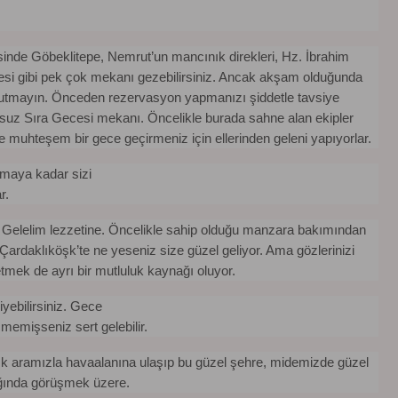
sinde Göbeklitepe, Nemrut’un mancınık direkleri, Hz. İbrahim
esi gibi pek çok mekanı gezebilirsiniz. Ancak akşam olduğunda
unutmayın. Önceden rezervasyon yapmanızı şiddetle tavsiye
ursuz Sıra Gecesi mekanı. Öncelikle burada sahne alan ekipler
le muhteşem bir gece geçirmeniz için ellerinden geleni yapıyorlar.
atmaya kadar sizi
r.
Gelelim lezzetine. Öncelikle sahip olduğu manzara bakımından
Çardaklıköşk’te ne yeseniz size güzel geliyor. Ama gözlerinizi
etmek de ayrı bir mutluluk kaynağı oluyor.
yebilirsiniz. Gece
emişseniz sert gelebilir.
alık aramızla havaalanına ulaşıp bu güzel şehre, midemizde güzel
rağında görüşmek üzere.