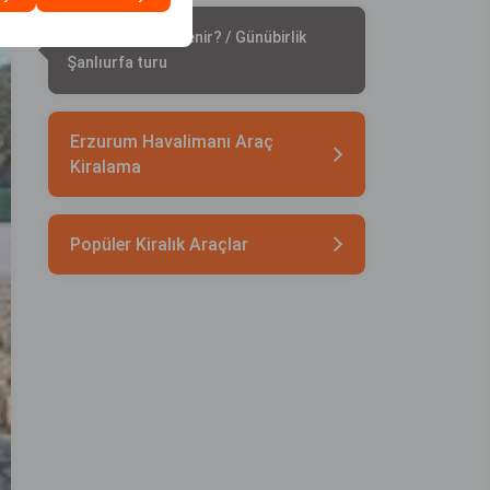
Şanlıurfa’da ne yenir? / Günübirlik
Şanlıurfa turu
Erzurum Havalimanı Araç
Kiralama
Popüler Kiralık Araçlar