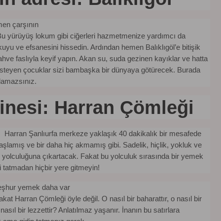
men çarşının
. Bu yürüyüş lokum gibi ciğerleri hazmetmenize yardımcı da
dokuyu ve efsanesini hissedin. Ardından hemen Balıklıgöl’e bitişik
ve faslıyla keyif yapın. Akan su, suda gezinen kayıklar ve hatta
 isteyen çocuklar sizi bambaşka bir dünyaya götürecek. Burada
adamazsınız.
zinesi: Harran Çömleği
Harran Şanlıurfa merkeze yaklaşık 40 dakikalık bir mesafede
aşlamış ve bir daha hiç akmamış gibi. Sadelik, hiçlik, yokluk ve
yolculuğuna çıkartacak. Fakat bu yolculuk sırasında bir yemek
 tatmadan hiçbir yere gitmeyin!
 meşhur yemek daha var
akat Harran Çömleği öyle değil. O nasıl bir baharattır, o nasıl bir
o nasıl bir lezzettir? Anlatılmaz yaşanır. İnanın bu satırlara