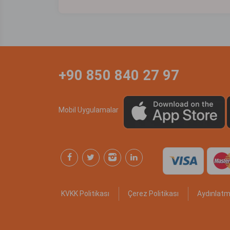
+90 850 840 27 97
Mobil Uygulamalar
KVKK Politikası
Çerez Politikası
Aydınlatm