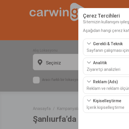
Çerez Tercihleri
Sitemizin kullanışını iyil
Aşağıdan hangi çerez kateg
Anas
Gerekli & Teknik
Sayfanın çalışması için
Alış Lokasyonu
Bu çerezler sitenin doğr
Seçiniz
Analitik
bırakılamaz.
Ziyaretçi analizleri
Bu çerezler, sitemizin na
Aracı farklı bir lokasyona bırakacağım
Reklam (Ads)
etmemizi sağlar. Bu veri
Reklam ve reklam ölç
Bu çerezler, size ilgi 
Kişiselleştirme
etkinliğini (gösterim sa
İçerik kişiselleştirme
Anasayfa
Kampanyalar
Şanlıurfa’da ne yenir? 
Şanlıurfa’da ne yenir? / Gü
Bu çerezler, kullanıcı a
deneyiminizin tutarlılığı