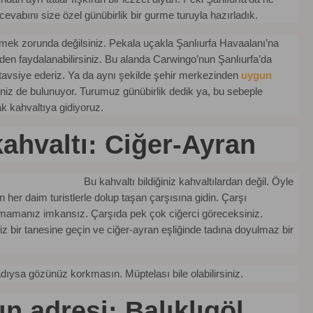
cevabını size özel günübirlik bir gurme turuyla hazırladık.
itmek zorunda değilsiniz. Pekala uçakla Şanlıurfa Havaalanı’na
den faydalanabilirsiniz. Bu alanda Carwingo’nun Şanlıurfa’da
avsiye ederiz. Ya da aynı şekilde şehir merkezinden
uygun
iz de bulunuyor. Turumuz günübirlik dedik ya, bu sebeple
k kahvaltıya gidiyoruz.
kahvaltı: Ciğer-Ayran
Bu kahvaltı bildiğiniz kahvaltılardan değil. Öyle
nın her daim turistlerle dolup taşan çarşısına gidin. Çarşı
lamamanız imkansız. Çarşıda pek çok ciğerci göreceksiniz.
iz bir tanesine geçin ve ciğer-ayran eşliğinde tadına doyulmaz bir
dıysa gözünüz korkmasın. Müptelası bile olabilirsiniz.
n adresi: Balıklıgöl