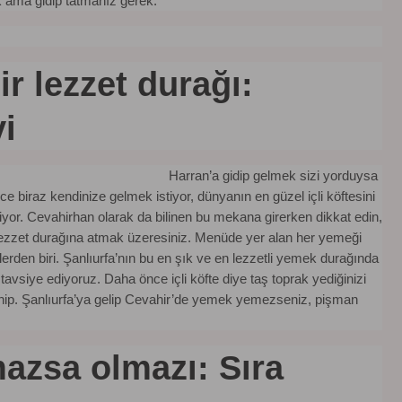
k ama gidip tatmanız gerek.
r lezzet durağı:
i
Harran’a gidip gelmek sizi yorduysa
biraz kendinize gelmek istiyor, dünyanın en güzel içli köftesini
iyor. Cevahirhan olarak da bilinen bu mekana girerken dikkat edin,
 lezzet durağına atmak üzeresiniz. Menüde yer alan her yemeği
rden biri. Şanlıurfa’nın bu en şık ve en lezzetli yemek durağında
tavsiye ediyoruz. Daha önce içli köfte diye taş toprak yediğinizi
ahip. Şanlıurfa’ya gelip Cevahir’de yemek yemezseniz, pişman
mazsa olmazı: Sıra