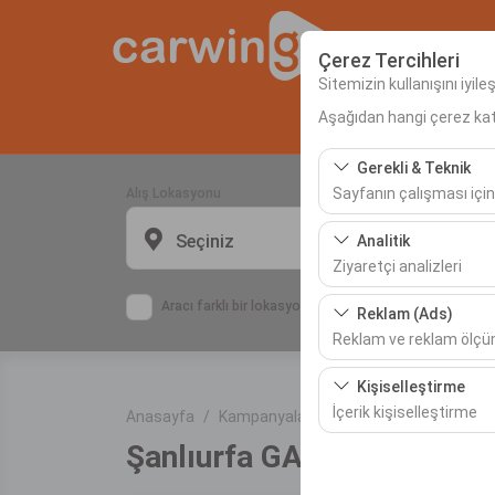
Çerez Tercihleri
Sitemizin kullanışını iyil
Aşağıdan hangi çerez kateg
Anas
Gerekli & Teknik
Sayfanın çalışması için
Alış Lokasyonu
Bu çerezler sitenin doğr
Seçiniz
Analitik
bırakılamaz.
Ziyaretçi analizleri
Bu çerezler, sitemizin na
Aracı farklı bir lokasyona bırakacağım
Reklam (Ads)
etmemizi sağlar. Bu veri
Reklam ve reklam ölç
Bu çerezler, size ilgi 
Kişiselleştirme
etkinliğini (gösterim sa
İçerik kişiselleştirme
Anasayfa
Kampanyalar
Şanlıurfa GAP Airport 
Şanlıurfa GAP Airport ara
Bu çerezler, kullanıcı a
deneyiminizin tutarlılığı