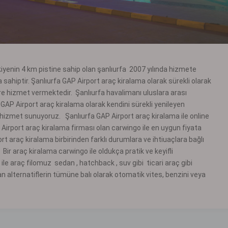
kiyenin 4 km pistine sahip olan şanlıurfa 2007 yılında hizmete
ahiptir. Şanlıurfa GAP Airport araç kiralama olarak sürekli olarak
e hizmet vermektedir. Şanlıurfa havalimanı uluslara arası
AP Airport araç kiralama olarak kendini sürekli yenileyen
z hizmet sunuyoruz. Şanlıurfa GAP Airport araç kiralama ile online
 Airport araç kiralama firması olan carwingo ile en uygun fiyata
rt araç kiralama birbirinden farklı durumlara ve ihtiuaçlara bağlı
 Bir araç kiralama carwingo ile oldukça pratik ve keyifli
ile araç filomuz sedan , hatchback , suv gibi ticari araç gibi
n alternatiflerin tümüne balı olarak otomatik vites, benzini veya