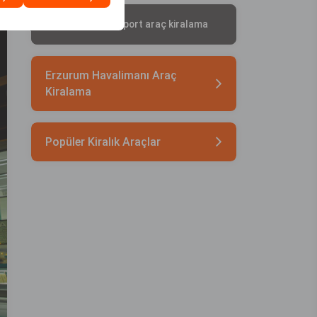
Şanlıurfa GAP Airport araç kiralama
Erzurum Havalimanı Araç
Kiralama
Popüler Kiralık Araçlar