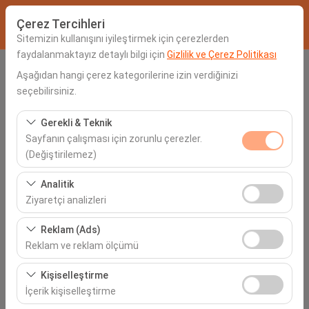
Çerez Tercihleri
Sitemizin kullanışını iyileştirmek için çerezlerden
faydalanmaktayız detaylı bilgi için
Gizlilik ve Çerez Politikası
Alış Lokasyonu
Aşağıdan hangi çerez kategorilerine izin verdiğinizi
seçebilirsiniz.
Seçiniz
Gerekli & Teknik
Sayfanın çalışması için zorunlu çerezler.
Aracı farklı bir lokasyona bırakacağım
(Değiştirilemez)
Alış Tarih & Saat
Bu çerezler sitenin doğru şekilde çalışması, güvenlik,
Analitik
oturum yönetimi ve temel işlevler için gereklidir. Devre
Ziyaretçi analizleri
06:00
dışı bırakılamaz.
Bu çerezler, sitemizin nasıl kullanıldığını (ziyaretçi sayısı,
Reklam (Ads)
İade Tarih & Saat
en çok ziyaret edilen sayfalar, kullanıcı davranışları)
Reklam ve reklam ölçümü
analiz etmemizi sağlar. Bu veriler, web sitesi
06:00
Bu çerezler, size ilgi alanlarınıza uygun kişiselleştirilmiş
performansını ölçmek ve kullanıcı deneyimini sürekli
Kişiselleştirme
reklamlar göstermemize ve reklam kampanyalarımızın
iyileştirmek için kullanılır.
İçerik kişiselleştirme
etkinliğini (gösterim sayısı, tıklama oranı) ölçmemize