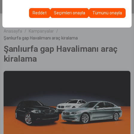
KİRALA
Bu çerezler, kullanıcı arayüzü ayarlarınızı, dil tercihinizi ve
olanak tanır.
diğer yapılandırmalarınızı koruyarak, platformdaki
Reddet
Seçimleri onayla
Tümünü onayla
deneyiminizin tutarlılığını ve sürekliliğini sağlamak
amacıyla kullanılır.
Anasayfa
Kampanyalar
Şanlıurfa gap Havalimanı araç kiralama
Şanlıurfa gap Havalimanı araç
kiralama