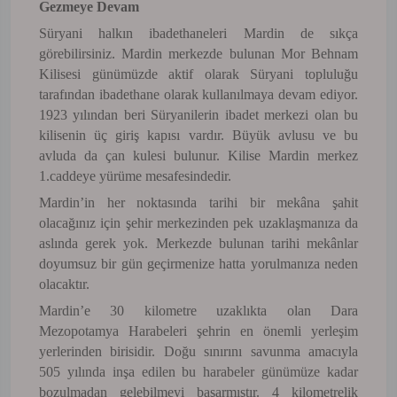
Gezmeye Devam
Süryani halkın ibadethaneleri Mardin de sıkça
görebilirsiniz. Mardin merkezde bulunan Mor Behnam
Kilisesi günümüzde aktif olarak Süryani topluluğu
tarafından ibadethane olarak kullanılmaya devam ediyor.
1923 yılından beri Süryanilerin ibadet merkezi olan bu
kilisenin üç giriş kapısı vardır. Büyük avlusu ve bu
avluda da çan kulesi bulunur. Kilise Mardin merkez
1.caddeye yürüme mesafesindedir.
Mardin’in her noktasında tarihi bir mekâna şahit
olacağınız için şehir merkezinden pek uzaklaşmanıza da
aslında gerek yok. Merkezde bulunan tarihi mekânlar
doyumsuz bir gün geçirmenize hatta yorulmanıza neden
olacaktır.
Mardin’e 30 kilometre uzaklıkta olan Dara
Mezopotamya Harabeleri şehrin en önemli yerleşim
yerlerinden birisidir. Doğu sınırını savunma amacıyla
505 yılında inşa edilen bu harabeler günümüze kadar
bozulmadan gelebilmeyi başarmıştır. 4 kilometrelik