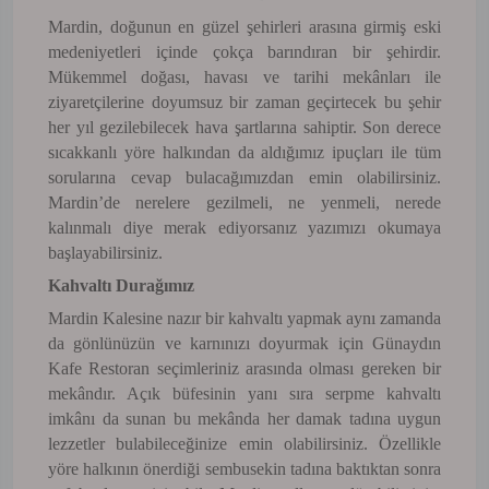
Mardin, doğunun en güzel şehirleri arasına girmiş eski
medeniyetleri içinde çokça barındıran bir şehirdir.
Mükemmel doğası, havası ve tarihi mekânları ile
ziyaretçilerine doyumsuz bir zaman geçirtecek bu şehir
her yıl gezilebilecek hava şartlarına sahiptir. Son derece
sıcakkanlı yöre halkından da aldığımız ipuçları ile tüm
sorularına cevap bulacağımızdan emin olabilirsiniz.
Mardin’de nerelere gezilmeli, ne yenmeli, nerede
kalınmalı diye merak ediyorsanız yazımızı okumaya
başlayabilirsiniz.
Kahvaltı Durağımız
Mardin Kalesine nazır bir kahvaltı yapmak aynı zamanda
da gönlünüzün ve karnınızı doyurmak için Günaydın
Kafe Restoran seçimleriniz arasında olması gereken bir
mekândır. Açık büfesinin yanı sıra serpme kahvaltı
imkânı da sunan bu mekânda her damak tadına uygun
lezzetler bulabileceğinize emin olabilirsiniz. Özellikle
yöre halkının önerdiği sembusekin tadına baktıktan sonra