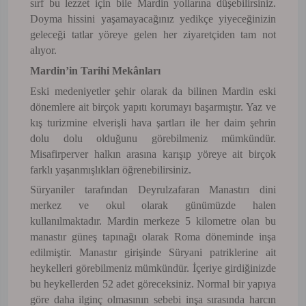
sırf bu lezzet için bile Mardin yollarına düşebilirsiniz.
Doyma hissini yaşamayacağınız yedikçe yiyeceğinizin
geleceği tatlar yöreye gelen her ziyaretçiden tam not
alıyor.
Mardin’in Tarihi Mekânları
Eski medeniyetler şehir olarak da bilinen Mardin eski
dönemlere ait birçok yapıtı korumayı başarmıştır. Yaz ve
kış turizmine elverişli hava şartları ile her daim şehrin
dolu dolu olduğunu görebilmeniz mümkündür.
Misafirperver halkın arasına karışıp yöreye ait birçok
farklı yaşanmışlıkları öğrenebilirsiniz.
Süryaniler tarafından Deyrulzafaran Manastırı dini
merkez ve okul olarak günümüzde halen
kullanılmaktadır. Mardin merkeze 5 kilometre olan bu
manastır güneş tapınağı olarak Roma döneminde inşa
edilmiştir. Manastır girişinde Süryani patriklerine ait
heykelleri görebilmeniz mümkündür. İçeriye girdiğinizde
bu heykellerden 52 adet göreceksiniz. Normal bir yapıya
göre daha ilginç olmasının sebebi inşa sırasında harcın