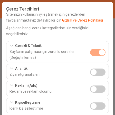
Çerez Tercihleri
Sitemizin kullanışını iyileştirmek için çerezlerden
faydalanmaktayız detaylı bilgi için
Gizlilik ve Çerez Politikası
Alış Lokasyonu
Aşağıdan hangi çerez kategorilerine izin verdiğinizi
seçebilirsiniz.
Seçiniz
Gerekli & Teknik
Sayfanın çalışması için zorunlu çerezler.
Aracı farklı bir lokasyona bırakacağım
(Değiştirilemez)
Alış Tarih & Saat
Bu çerezler sitenin doğru şekilde çalışması, güvenlik,
Analitik
oturum yönetimi ve temel işlevler için gereklidir. Devre
Ziyaretçi analizleri
06:00
dışı bırakılamaz.
Bu çerezler, sitemizin nasıl kullanıldığını (ziyaretçi sayısı,
Reklam (Ads)
İade Tarih & Saat
en çok ziyaret edilen sayfalar, kullanıcı davranışları)
Reklam ve reklam ölçümü
analiz etmemizi sağlar. Bu veriler, web sitesi
06:00
Bu çerezler, size ilgi alanlarınıza uygun kişiselleştirilmiş
performansını ölçmek ve kullanıcı deneyimini sürekli
Kişiselleştirme
reklamlar göstermemize ve reklam kampanyalarımızın
iyileştirmek için kullanılır.
İçerik kişiselleştirme
etkinliğini (gösterim sayısı, tıklama oranı) ölçmemize