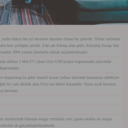
arihi dokuz bin yıl öncesine dayanan efsane bir şehirdir. Dinler tarihinde
nden beri yerleşim yeridir. Eski adı Edessa olan şehir, Kurtuluş Savaşı’nda
tinaden 1984 yılında Şanlıurfa olarak taçlandırılmışdır.
rında nüfusu 1.664.271 çıkan Urfa GAP projesi kapsamında yatırımlar
düşürmüştür.
ü oluşturmuş bu şehir önemli ticaret yolları üzerinde bulunması sebebiyle
ık bir yanı düzlük olan Urfa’nın iklimi karasaldır. Yazın sıcak kavurur,
 kış mevsimi.
hir merkezinde bulunan otogar terminali yurt çapına otobüs ile ulaşım
seferleri de gerçekleştirilmektedir.