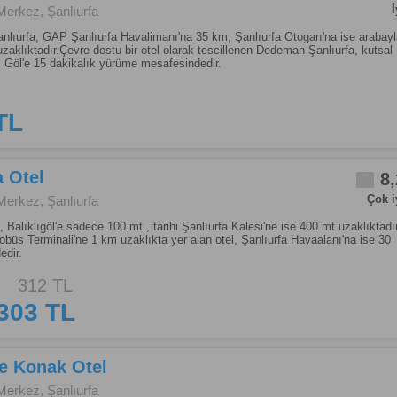
İ
Merkez, Şanlıurfa
lıurfa, GAP Şanlıurfa Havalimanı'na 35 km, Şanlıurfa Otogarı'na ise arabayl
uzaklıktadır.Çevre dostu bir otel olarak tescillenen Dedeman Şanlıurfa, kutsal
ı Göl'e 15 dakikalık yürüme mesafesindedir.
TL
 Otel
8,
Çok i
Merkez, Şanlıurfa
, Balıklıgöl'e sadece 100 mt., tarihi Şanlıurfa Kalesi'ne ise 400 mt uzaklıktadır
obüs Terminali'ne 1 km uzaklıkta yer alan otel, Şanlıurfa Havaalanı'na ise 30
dir.
312 TL
303 TL
e Konak Otel
Merkez, Şanlıurfa