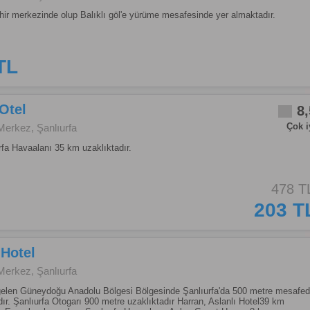
hir merkezinde olup Balıklı göl'e yürüme mesafesinde yer almaktadır.
TL
Otel
8,
Çok i
Merkez, Şanlıurfa
fa Havaalanı 35 km uzaklıktadır.
478 T
203 T
 Hotel
Merkez, Şanlıurfa
 gelen Güneydoğu Anadolu Bölgesi Bölgesinde Şanlıurfa'da 500 metre mesafe
ır. Şanlıurfa Otogarı 900 metre uzaklıktadır Harran, Aslanlı Hotel39 km