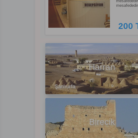
mesafededir
mesafededir
200 
Harran
Şanlıurfa
Birecik