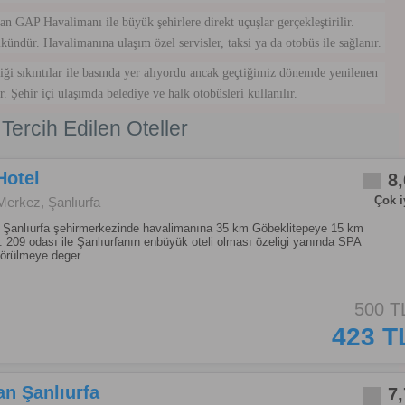
n GAP Havalimanı ile büyük şehirlere direkt uçuşlar gerçekleştirilir.
ündür. Havalimanına ulaşım özel servisler, taksi ya da otobüs ile sağlanır.
iği sıkıntılar ile basında yer alıyordu ancak geçtiğimiz dönemde yenilenen
 Şehir içi ulaşımda belediye ve halk otobüsleri kullanılır.
ercih Edilen Oteller
Hotel
8,
Çok i
Merkez, Şanlıurfa
l Şanlıurfa şehirmerkezinde havalimanına 35 km Göbeklitepeye 15 km
 209 odası ile Şanlıurfanın enbüyük oteli olması özeligi yanında SPA
örülmeye deger.
500 T
423 T
n Şanlıurfa
7,