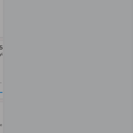
5
yi
L
L
de