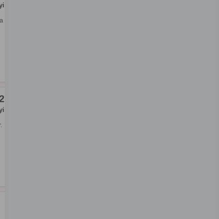
yi
a
2
yi
.