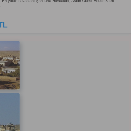
. En yakın havaalanı Şanlıurfa Havaalanı, Aslan Guest House 8 km
.
TL