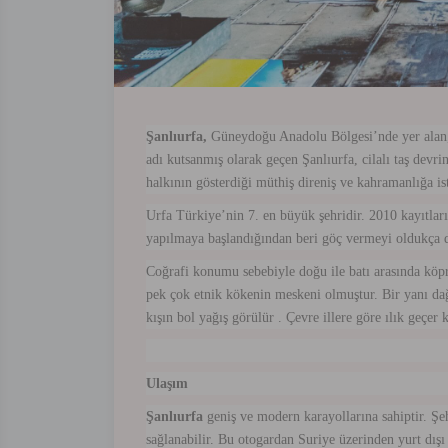
Şanlıurfa,
Güneydoğu Anadolu Bölgesi’nde yer alan, t
adı kutsanmış olarak geçen Şanlıurfa, cilalı taş devri
halkının gösterdiği müthiş direniş ve kahramanlığa is
Urfa Türkiye’nin 7. en büyük şehridir. 2010 kayıtla
yapılmaya başlandığından beri göç vermeyi oldukça 
Coğrafi konumu sebebiyle doğu ile batı arasında köpr
pek çok etnik kökenin meskeni olmuştur. Bir yanı dağl
kışın bol yağış görülür . Çevre illere göre ılık geçer
Ulaşım
Şanlıurfa
geniş ve modern karayollarına sahiptir. Şe
sağlanabilir. Bu otogardan Suriye üzerinden yurt dışı 