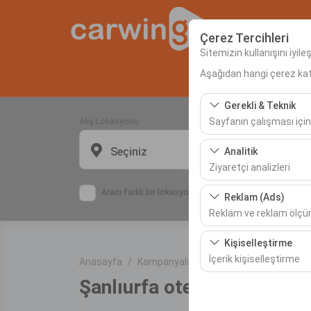
Çerez Tercihleri
Sitemizin kullanışını iyil
Aşağıdan hangi çerez kateg
Anas
Gerekli & Teknik
Sayfanın çalışması için
Alış Lokasyonu
Bu çerezler sitenin doğr
Seçiniz
Analitik
bırakılamaz.
Ziyaretçi analizleri
Bu çerezler, sitemizin na
Aracı farklı bir lokasyona bırakacağım
Reklam (Ads)
etmemizi sağlar. Bu veri
Reklam ve reklam ölç
Bu çerezler, size ilgi 
Kişiselleştirme
etkinliğini (gösterim sa
İçerik kişiselleştirme
Anasayfa
Kampanyalar
Şanlıurfa otelleri
Şanlıurfa otelleri
Bu çerezler, kullanıcı a
deneyiminizin tutarlılığı