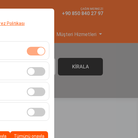
ÇAĞRI MERKEZİ
TR
TL
+90 850 840 27 97
erez Politikası
yi Başvuru
Hizmetler
Müşteri Hizmetleri
klidir. Devre dışı
KİRALA
06:00
cı davranışları) analiz
tirmek için kullanılır.
kampanyalarımızın
, platformdaki
ayla
Tümünü onayla