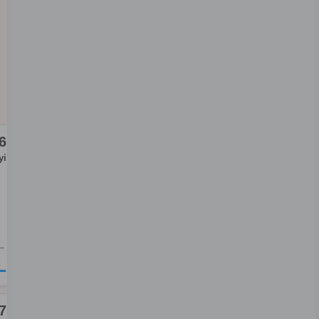
6
yi
L
L
7