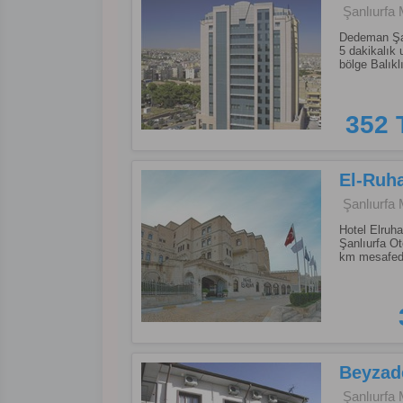
Şanlıurfa 
Dedeman Şan
5 dakikalık 
bölge Balıkl
352 
El-Ruha
Şanlıurfa 
Hotel Elruha
Şanlıurfa Ot
km mesafede
Beyzad
Şanlıurfa 