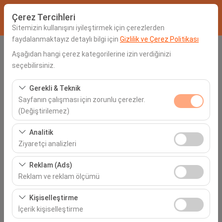
Çerez Tercihleri
Sitemizin kullanışını iyileştirmek için çerezlerden
faydalanmaktayız detaylı bilgi için
Gizlilik ve Çerez Politikası
Alış Lokasyonu
Aşağıdan hangi çerez kategorilerine izin verdiğinizi
seçebilirsiniz.
Seçiniz
Gerekli & Teknik
Sayfanın çalışması için zorunlu çerezler.
Aracı farklı bir lokasyona bırakacağım
(Değiştirilemez)
Alış Tarih & Saat
Bu çerezler sitenin doğru şekilde çalışması, güvenlik,
Analitik
oturum yönetimi ve temel işlevler için gereklidir. Devre
Ziyaretçi analizleri
06:00
dışı bırakılamaz.
Bu çerezler, sitemizin nasıl kullanıldığını (ziyaretçi sayısı,
Reklam (Ads)
İade Tarih & Saat
en çok ziyaret edilen sayfalar, kullanıcı davranışları)
Reklam ve reklam ölçümü
analiz etmemizi sağlar. Bu veriler, web sitesi
06:00
Bu çerezler, size ilgi alanlarınıza uygun kişiselleştirilmiş
performansını ölçmek ve kullanıcı deneyimini sürekli
Kişiselleştirme
reklamlar göstermemize ve reklam kampanyalarımızın
iyileştirmek için kullanılır.
İçerik kişiselleştirme
etkinliğini (gösterim sayısı, tıklama oranı) ölçmemize