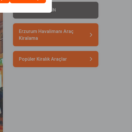
TAKSİM'DE BİR GÜN
Erzurum Havalimanı Araç
Kiralama
Popüler Kiralık Araçlar