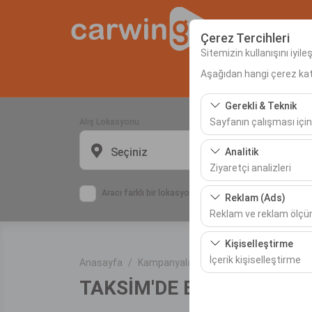
Çerez Tercihleri
Sitemizin kullanışını iyil
Aşağıdan hangi çerez kateg
Anas
Gerekli & Teknik
Sayfanın çalışması için
Alış Lokasyonu
Bu çerezler sitenin doğr
Seçiniz
Analitik
bırakılamaz.
Ziyaretçi analizleri
Bu çerezler, sitemizin na
Aracı farklı bir lokasyona bırakacağım
Reklam (Ads)
etmemizi sağlar. Bu veri
Reklam ve reklam ölç
Bu çerezler, size ilgi 
Kişiselleştirme
etkinliğini (gösterim sa
İçerik kişiselleştirme
Anasayfa
Kampanyalar
TAKSİM'DE BİR GÜN
TAKSİM'DE BİR GÜN
Bu çerezler, kullanıcı a
deneyiminizin tutarlılığı