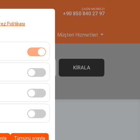
ÇAĞRI MERKEZİ
TR
TL
+90 850 840 27 97
erez Politikası
yi Başvuru
Hizmetler
Müşteri Hizmetleri
klidir. Devre dışı
KİRALA
06:00
cı davranışları) analiz
tirmek için kullanılır.
kampanyalarımızın
, platformdaki
ayla
Tümünü onayla