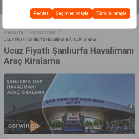
KİRALA
Bu çerezler, kullanıcı arayüzü ayarlarınızı, dil tercihinizi ve
olanak tanır.
diğer yapılandırmalarınızı koruyarak, platformdaki
Reddet
Seçimleri onayla
Tümünü onayla
deneyiminizin tutarlılığını ve sürekliliğini sağlamak
amacıyla kullanılır.
Anasayfa
Kampanyalar
Ucuz Fiyatlı Şanlıurfa Havalimanı Araç Kiralama
Ucuz Fiyatlı Şanlıurfa Havalimanı
Araç Kiralama