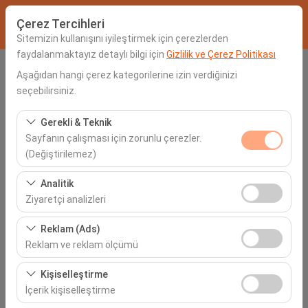
Çerez Tercihleri
Sitemizin kullanışını iyileştirmek için çerezlerden
faydalanmaktayız detaylı bilgi için
Gizlilik ve Çerez Politikası
Alış Lokasyonu
Aşağıdan hangi çerez kategorilerine izin verdiğinizi
seçebilirsiniz.
Seçiniz
Gerekli & Teknik
Sayfanın çalışması için zorunlu çerezler.
Aracı farklı bir lokasyona bırakacağım
(Değiştirilemez)
Alış Tarih & Saat
Bu çerezler sitenin doğru şekilde çalışması, güvenlik,
Analitik
oturum yönetimi ve temel işlevler için gereklidir. Devre
Ziyaretçi analizleri
06:00
dışı bırakılamaz.
Bu çerezler, sitemizin nasıl kullanıldığını (ziyaretçi sayısı,
Reklam (Ads)
İade Tarih & Saat
en çok ziyaret edilen sayfalar, kullanıcı davranışları)
Reklam ve reklam ölçümü
analiz etmemizi sağlar. Bu veriler, web sitesi
06:00
Bu çerezler, size ilgi alanlarınıza uygun kişiselleştirilmiş
performansını ölçmek ve kullanıcı deneyimini sürekli
Kişiselleştirme
reklamlar göstermemize ve reklam kampanyalarımızın
iyileştirmek için kullanılır.
İçerik kişiselleştirme
etkinliğini (gösterim sayısı, tıklama oranı) ölçmemize