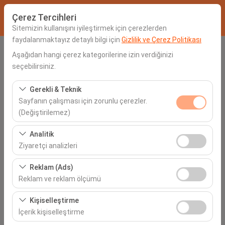
Çerez Tercihleri
Sitemizin kullanışını iyileştirmek için çerezlerden
faydalanmaktayız detaylı bilgi için
Gizlilik ve Çerez Politikası
Alış Lokasyonu
Aşağıdan hangi çerez kategorilerine izin verdiğinizi
seçebilirsiniz.
Seçiniz
Gerekli & Teknik
Sayfanın çalışması için zorunlu çerezler.
Aracı farklı bir lokasyona bırakacağım
(Değiştirilemez)
Alış Tarih & Saat
Bu çerezler sitenin doğru şekilde çalışması, güvenlik,
Analitik
oturum yönetimi ve temel işlevler için gereklidir. Devre
Ziyaretçi analizleri
06:00
dışı bırakılamaz.
Bu çerezler, sitemizin nasıl kullanıldığını (ziyaretçi sayısı,
Reklam (Ads)
İade Tarih & Saat
en çok ziyaret edilen sayfalar, kullanıcı davranışları)
Reklam ve reklam ölçümü
analiz etmemizi sağlar. Bu veriler, web sitesi
06:00
Bu çerezler, size ilgi alanlarınıza uygun kişiselleştirilmiş
performansını ölçmek ve kullanıcı deneyimini sürekli
Kişiselleştirme
reklamlar göstermemize ve reklam kampanyalarımızın
iyileştirmek için kullanılır.
İçerik kişiselleştirme
etkinliğini (gösterim sayısı, tıklama oranı) ölçmemize