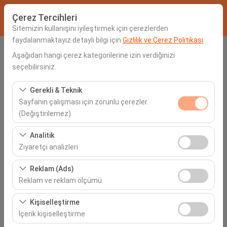
Çerez Tercihleri
Sitemizin kullanışını iyileştirmek için çerezlerden
faydalanmaktayız detaylı bilgi için
Gizlilik ve Çerez Politikası
Alış Lokasyonu
Aşağıdan hangi çerez kategorilerine izin verdiğinizi
seçebilirsiniz.
Seçiniz
Gerekli & Teknik
Sayfanın çalışması için zorunlu çerezler.
Aracı farklı bir lokasyona bırakacağım
(Değiştirilemez)
Alış Tarih & Saat
Bu çerezler sitenin doğru şekilde çalışması, güvenlik,
Analitik
oturum yönetimi ve temel işlevler için gereklidir. Devre
Ziyaretçi analizleri
06:00
dışı bırakılamaz.
Bu çerezler, sitemizin nasıl kullanıldığını (ziyaretçi sayısı,
Reklam (Ads)
İade Tarih & Saat
en çok ziyaret edilen sayfalar, kullanıcı davranışları)
Reklam ve reklam ölçümü
analiz etmemizi sağlar. Bu veriler, web sitesi
06:00
Bu çerezler, size ilgi alanlarınıza uygun kişiselleştirilmiş
performansını ölçmek ve kullanıcı deneyimini sürekli
Kişiselleştirme
reklamlar göstermemize ve reklam kampanyalarımızın
iyileştirmek için kullanılır.
İçerik kişiselleştirme
etkinliğini (gösterim sayısı, tıklama oranı) ölçmemize