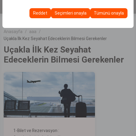
KİRALA
Bu çerezler, kullanıcı arayüzü ayarlarınızı, dil tercihinizi ve
olanak tanır.
diğer yapılandırmalarınızı koruyarak, platformdaki
Reddet
Seçimleri onayla
Tümünü onayla
deneyiminizin tutarlılığını ve sürekliliğini sağlamak
amacıyla kullanılır.
Anasayfa
aaa
Uçakla İlk Kez Seyahat Edeceklerin Bilmesi Gerekenler
Uçakla İlk Kez Seyahat
Edeceklerin Bilmesi Gerekenler
1-Bilet ve Rezervasyon :